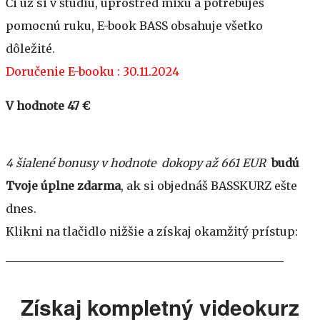
Či už si v štúdiu, uprostred mixu a potrebuješ
pomocnú ruku, E-book BASS obsahuje všetko
dôležité.
Doručenie E-booku : 30.11.2024
V hodnote 47 €
4 šialené bonusy v hodnote dokopy až 661 EUR
budú
Tvoje úplne zdarma
, ak si objednáš BASSKURZ ešte
dnes.
Klikni na tlačidlo nižšie a získaj okamžitý prístup:
Získaj kompletný videokurz