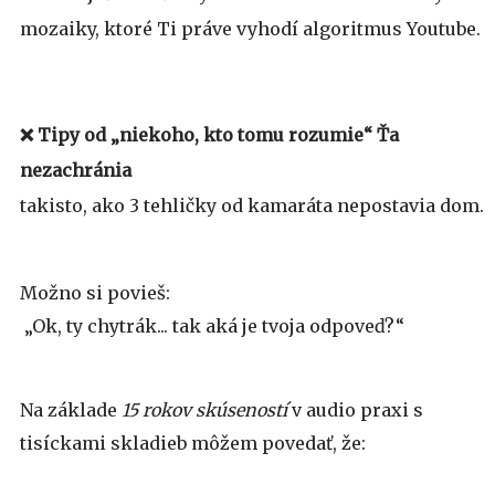
mozaiky, ktoré Ti práve vyhodí algoritmus Youtube.
❌ Tipy od „niekoho, kto tomu rozumie“ Ťa
nezachránia
takisto, ako 3 tehličky od kamaráta nepostavia dom.
Možno si povieš:
„Ok, ty chytrák... tak aká je tvoja odpoveď?“
Na základe
15 rokov skúseností
v audio praxi s
tisíckami skladieb môžem povedať, že: