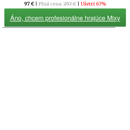
97 €
|
Plná cena:
297 €
|
Ušetri 67%
Áno, chcem profesionálne hrajúce Mixy