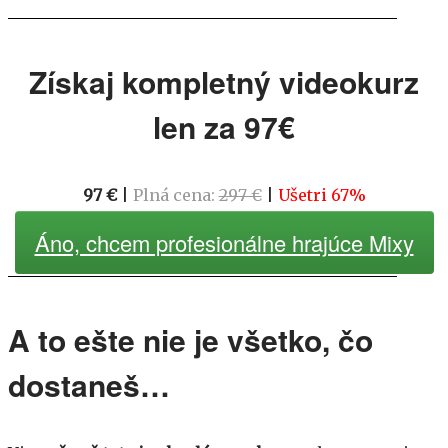
Získaj kompletný videokurz
len za 97€
97 €
|
Plná cena:
297 €
|
Ušetri 67%
Áno, chcem profesionálne hrajúce Mixy
A to ešte nie je všetko, čo
dostaneš…