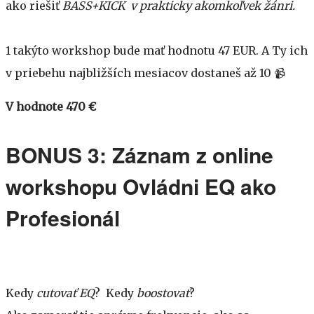
ako riešiť
BASS+KICK
v prakticky akomkoľvek žánri.
1 takýto workshop bude mať hodnotu 47 EUR. A Ty ich
v priebehu najbližších mesiacov dostaneš až 10 📹
V hodnote 470 €
BONUS 3: Záznam z online
workshopu Ovládni EQ ako
Profesionál
Kedy
cutovať EQ
? Kedy
boostovať
?