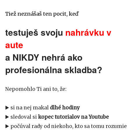
Tiež neznášaš ten pocit, keď
testuješ svoju
nahrávku v
aute
a NIKDY nehrá ako
profesionálna skladba?
Nepomohlo Ti ani to, že:
▶️ si na nej makal
dlhé hodiny
▶️ sledoval si
kopec tutorialov na Youtube
▶️ počúval rady od niekoho, kto sa tomu rozumie