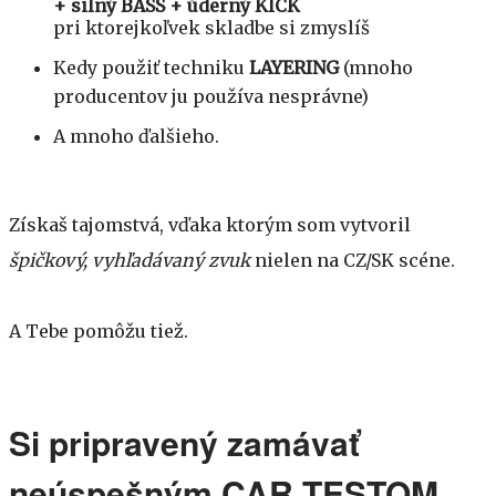
+ silný BASS + úderný KICK
pri ktorejkoľvek skladbe si zmyslíš
Kedy použiť techniku
LAYERING
(mnoho
producentov ju používa nesprávne)
A mnoho ďalšieho.
Získaš tajomstvá, vďaka ktorým som vytvoril
špičkový, vyhľadávaný zvuk
nielen na CZ/SK scéne.
A Tebe pomôžu tiež.
Si pripravený zamávať
neúspešným CAR TESTOM