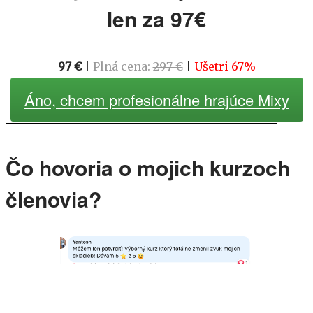
len za 97€
97 €
|
Plná cena:
297 €
|
Ušetri 67%
Áno, chcem profesionálne hrajúce Mixy
Čo hovoria o mojich kurzoch
členovia?