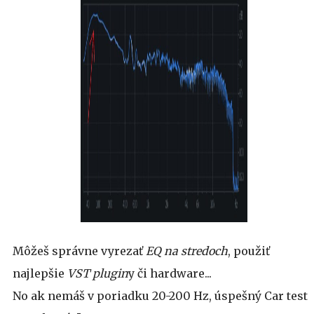
Môžeš správne vyrezať
EQ na stredoch
, použiť
najlepšie
VST plugin
y či hardware...
No ak nemáš v poriadku 20-200 Hz, úspešný Car test