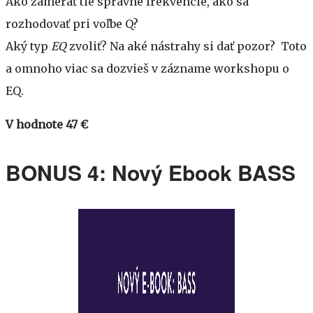
Ako zamerať tie správne frekvencie, ako sa
rozhodovať pri voľbe Q?
Aký typ
EQ
zvoliť? Na aké nástrahy si dať pozor? Toto
a omnoho viac sa dozvieš v zázname workshopu o
EQ.
V hodnote 47 €
BONUS 4: Nový Ebook BASS