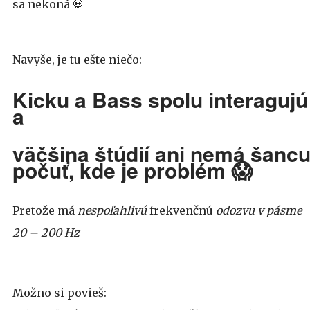
sa nekoná 💀
Navyše, je tu ešte niečo:
Kicku a Bass spolu interagujú
a
väčšina štúdií ani nemá šanc
počuť, kde je problém 😱
Pretože má
nespoľahlivú
frekvenčnú
odozvu v pásme
20 – 200 Hz
Možno si povieš: