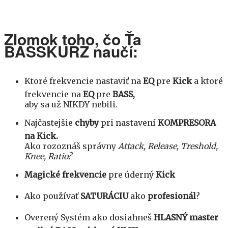
Zlomok toho, čo Ťa
BASSKURZ naučí:
Ktoré frekvencie
nastaviť na
EQ
pre
Kick
a ktoré
frekvencie na
EQ
pre
BASS,
aby sa už NIKDY nebili.
Najčastejšie
chyby
pri nastavení
KOMPRESORA
na Kick.
Ako rozoznáš správny
Attack, Release, Treshold,
Knee, Ratio?
Magické frekvencie
pre úderný
Kick
Ako používať
SATURÁCIU
ako
profesionál
?
Overený Systém ako dosiahneš
HLASNÝ master