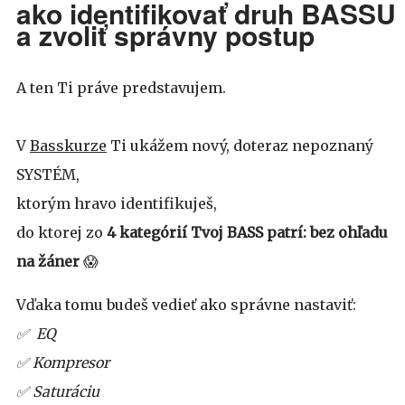
ako identifikovať druh BASSU
a zvoliť správny postup
A ten Ti práve predstavujem.
V
Basskurze
Ti ukážem nový, doteraz nepoznaný
SYSTÉM,
ktorým hravo identifikuješ,
do ktorej zo
4 kategórií Tvoj BASS patrí: bez ohľadu
na žáner
😱
Vďaka tomu budeš vedieť ako správne nastaviť:
✅ EQ
✅ Kompresor
✅ Saturáciu